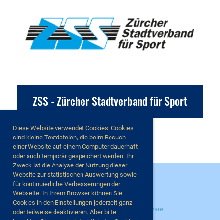
ZSS - Zürcher Stadtverband für Sport
Diese Website verwendet Cookies. Cookies
sind kleine Textdateien, die beim Besuch
einer Website auf einem Computer dauerhaft
oder auch temporär gespeichert werden. Ihr
Zweck ist die Analyse der Nutzung dieser
Website zur statistischen Auswertung sowie
für kontinuierliche Verbesserungen der
Webseite. In Ihrem Browser können Sie
© FFC Lionesses
Cookies in den Einstellungen jederzeit ganz
Erstellt mit ClubDesk Vereinssoftware
oder teilweise deaktivieren. Aber bitte