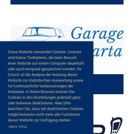
Diese Website verwendet Cookies. Cookies
sind kleine Textdateien, die beim Besuch
einer Website auf einem Computer dauerhaft
oder auch temporär gespeichert werden. Ihr
Zweck ist die Analyse der Nutzung dieser
Website zur statistischen Auswertung sowie
Garage Quarta
für kontinuierliche Verbesserungen der
Webseite. In Ihrem Browser können Sie
Cookies in den Einstellungen jederzeit ganz
oder teilweise deaktivieren. Aber bitte
beachten Sie, dass bei deaktivierten Cookies
möglicherweise nicht mehr alle Funktionen
dieser Website zur Verfügung stehen.
Mehr Infos