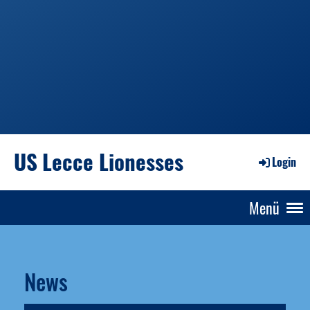
US Lecce Lionesses
Login
Menü
News