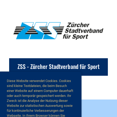
ZSS - Zürcher Stadtverband für Sport
Diese Website verwendet Cookies. Cookies
sind kleine Textdateien, die beim Besuch
einer Website auf einem Computer dauerhaft
oder auch temporär gespeichert werden. Ihr
Zweck ist die Analyse der Nutzung dieser
Website zur statistischen Auswertung sowie
für kontinuierliche Verbesserungen der
Webseite. In Ihrem Browser können Sie